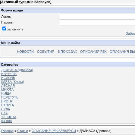
[
Активный туризм в Беларуси
]
Форма входа
Логин:
Пароль:
запомнить
Забыл
Меню сайта
НОВОСТИ
СОБЫТИЯ
В ПОХОДАХ
ОПИСАНИЯ РЕК
ОПИСАНИЯ В
Categories
ДВИНАСА (Двиноса)
ИВЕНЧИК
ИСЛОЧЬ
КЛЯВА (Клева)
ЛЕСНАЯ
МНЮТА
НИЩА
ПЕРЕТУТЬ
ПРОНЯ
СТВИГА
СУЛА
СХА
УЗЛЯНКА
ШОША
Главная
»
Статьи
»
ОПИСАНИЕ РЕК БЕЛАРУСИ
» ДВИНАСА (Двиноса)