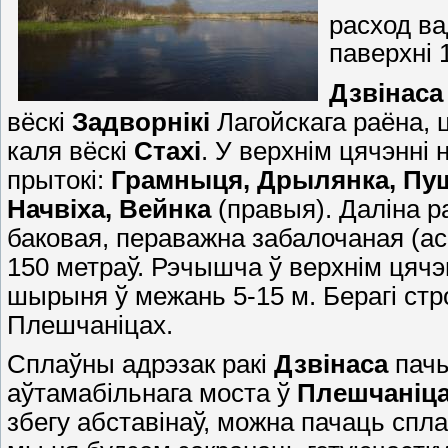
расход ва
паверхні 
Дзвінаса
вёскі
Задворнікі
Лагойскага раёна, 
каля вёскі
Стахі
. У верхнім цячэнні
прытокі:
Грамныця, Дрылянка, Пу
Начвіха,
Вейнка
(правыя). Даліна р
баковая, пераважна забалочаная (ас
150 метраў. Рэчышча ў верхнім цячэн
шырыня ў межань 5-15 м. Берагі стро
Плешчаніцах.
Сплаўны адрэзак ракі
Дзвінаса
пачы
аўтамабільнага моста ў
Плешчаніц
збегу абставінаў, можна пачаць спла