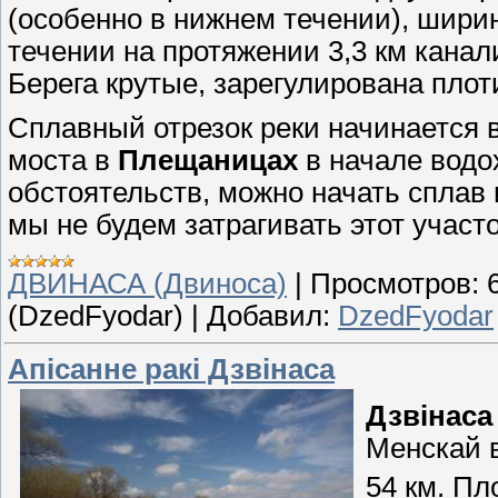
(особенно в нижнем течении), ширин
течении на протяжении 3,3 км канал
Берега крутые, зарегулирована пло
Сплавный отрезок реки начинается 
моста в
Плещаницах
в начале водо
обстоятельств, можно начать сплав 
мы не будем затрагивать этот участо
ДВИНАСА (Двиноса)
|
Просмотров:
(DzedFyodar)
|
Добавил:
DzedFyodar
Апісанне ракі Дзвінаса
Дзвінаса
Менскай 
54 км. Пл