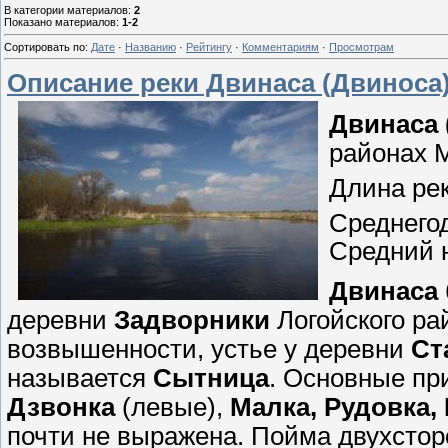
В категории материалов
:
2
Показано материалов
:
1-2
Сортировать по
:
Дате
·
Названию
·
Рейтингу
·
Комментариям
·
Просмотрам
Описание реки Двинаса (Двиноса
Двинаса 
районах 
Длина рек
Среднегод
Средний 
Двинаса
деревни
Задворники
Логойского ра
возвышенности, устье у деревни
Ст
называется
Сытница
. Основные пр
Дзвонка
(левые),
Малка, Рудовка,
почти не выражена. Пойма двухсто