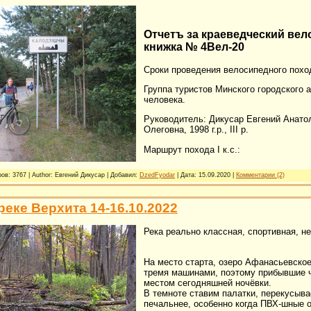
Отчетъ за краеведческий вел
книжка № 4Вел-20
Сроки проведения велосипедного похода
Группа туристов Минского городского а
человека.
Руководитель: Дикусар Евгений Анатол
Олеговна, 1998 г.р., III р.
Маршрут похода I к.с.:
ов: 3767 | Author: Евгений Дикусар | Добавил:
DzedFyodar
| Дата:
15.09.2020
|
Комментарии (2)
реке Верхита 14-16.10.2022
Река реально классная, спортивная, не
На место старта, озеро Афанасьевское
тремя машинами, поэтому прибывшие ч
местом сегодняшней ночёвки.
В темноте ставим палатки, перекусыв
печальнее, особенно когда ПВХ-шные о