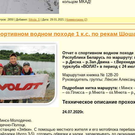
кольцом МКАД!
тров: 2850 | Добавил:
Nikola_S
| Дата:
29.01.2021
|
Комментарии (2)
портивном водном походе 1 к.с. по рекам Шоша
Отчет о спортивном водном походе 
Республики Беларусь по маршруту: г
– р.Дисна – р.Зап.Двина – г.Верхнед
турклуба «ВОЛАТ» в период с 24 июля
Маршрутная книжка № 12В-20
Руководитель группы: Лёксин Алексан
Подробная нитка маршрута:
г.Минск 
– оз.Плисса – р.Мнюта – оз.Мнюта – р.
Техническое описание прохо
24.07.2020г.
Минск-Молодечно.
дечно-Полоцк.
 станцию «Зябки». С помощью местного жителя и его мотоблока перебази
айдарки (фото 3-5), готовить обвязки и чалки, запаковывать до окончани