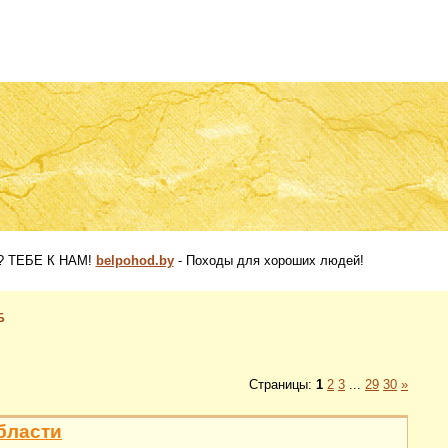
 ТЕБЕ К НАМ!
belpohod.by
- Походы для хороших людей!
Б
Страницы
:
1
2
3
...
29
30
»
области