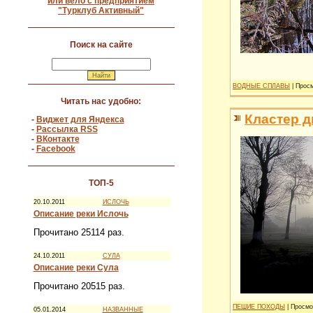
или вело с предприятием
"Турклуб Активный"
Поиск на сайте
ВОДНЫЕ СПЛАВЫ
| Просм
Читать нас удобно:
Кластер д
-
Виджет для Яндекса
-
Рассылка RSS
-
ВКонтакте
-
Facebook
ТОП-5
20.10.2011
ИСЛОЧЬ
Описание реки Ислочь
Прочитано 25114 раз.
24.10.2011
СУЛА
Описание реки Сула
Прочитано 20515 раз.
ПЕШИЕ ПОХОДЫ
| Просмо
05.01.2014
НАЗВАННЫЕ