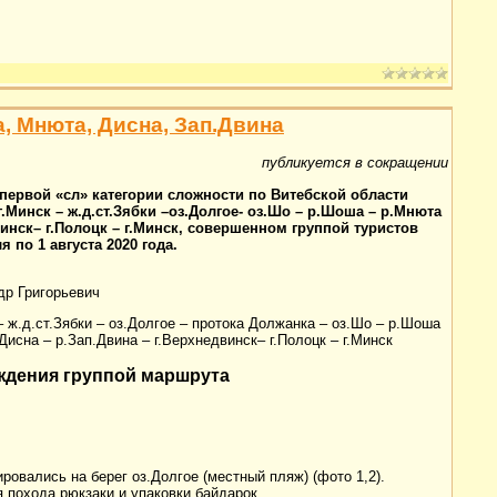
, Мнюта, Дисна, Зап.Двина
публикуется в сокращении
первой «сл» категории сложности по Витебской области
.Минск – ж.д.ст.Зябки –оз.Долгое- оз.Шо – р.Шоша – р.Мнюта
винск– г.Полоцк – г.Минск, совершенном группой туристов
 по 1 августа 2020 года.
др Григорьевич
– ж.д.ст.Зябки – оз.Долгое – протока Должанка – оз.Шо – р.Шоша
Дисна – р.Зап.Двина – г.Верхнедвинск– г.Полоцк – г.Минск
ждения группой маршрута
ровались на берег оз.Долгое (местный пляж) (фото 1,2).
я похода рюкзаки и упаковки байдарок.