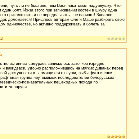
ени, чуть ли не быстрее, чем Вася накатывал надувнушку. Что-
и один болт. Из-за этого при запихивании костей в шкуру одна
-то приколхозить и не переделывать - не вариант! Завалов
одок доломается! Пришлось авторам Оле и Маше разбирать свою
дом одиночестве, но активно поддерживать и болеть за
(0)
.
ство истинных самураев занималось заточкой изрядно
н и вакидзаси, удобно расположившись на мягких диванах перед
овой доступности от ломящихся от суши, рыбы фуга и саке
 крафтовая группа неутомимых исследователей белорусских
аеведческо-познавательных пешеходных похода по
асти Беларуси.