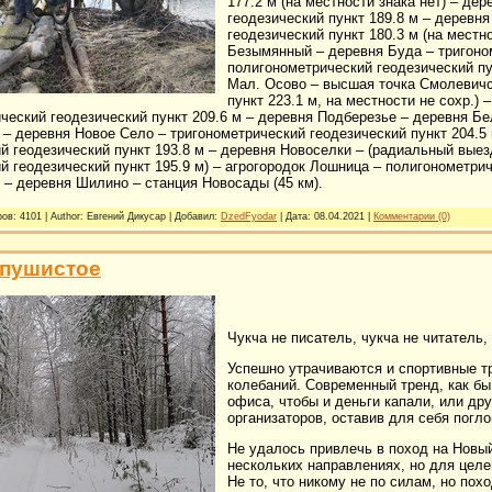
177.2 м (на местности знака нет) – де
геодезический пункт 189.8 м – деревн
геодезический пункт 180.3 м (на местн
Безымянный – деревня Буда – тригоном
полигонометрический геодезический пу
Мал. Осово – высшая точка Смолевичс
пункт 223.1 м, на местности не сохр.)
ический геодезический пункт 209.6 м – деревня Подберезье – деревня Бел
 – деревня Новое Село – тригонометрический геодезический пункт 204.5
й геодезический пункт 193.8 м – деревня Новоселки – (радиальный вые
й геодезический пункт 195.9 м) – агрогородок Лошница – полигонометриче
– деревня Шилино – станция Новосады (45 км).
ов: 4101 | Author: Евгений Дикусар | Добавил:
DzedFyodar
| Дата:
08.04.2021
|
Комментарии (0)
 пушистое
Чукча не писатель, чукча не читатель
Успешно утрачиваются и спортивные тр
колебаний. Современный тренд, как бы
офиса, чтобы и деньги капали, или дру
организаторов, оставив для себя погл
Не удалось привлечь в поход на Новый
нескольких направлениях, но для целе
Не то, что никому не по силам, но пох