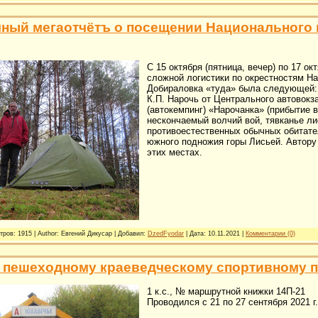
ный мегаотчётъ о посещении Национального п
С 15 октября (пятница, вечер) по 17 о
сложной логистики по окрестностям На
Добираловка «туда» была следующей: 
К.П. Нарочь от Центрального автовокз
(автокемпинг) «Нарочанка» (прибытие 
нескончаемый волчий вой, тявканье лис
противоестественных обычных обитате
южного подножия горы Лисьей. Автору 
этих местах.
тров: 1915 | Author: Евгений Дикусар | Добавил:
DzedFyodar
| Дата:
10.11.2021
|
Комментарии (0)
о пешеходному краеведческому спортивному 
1 к.с., № маршрутной книжки 14П-21
Проводился с 21 по 27 сентября
2021 г