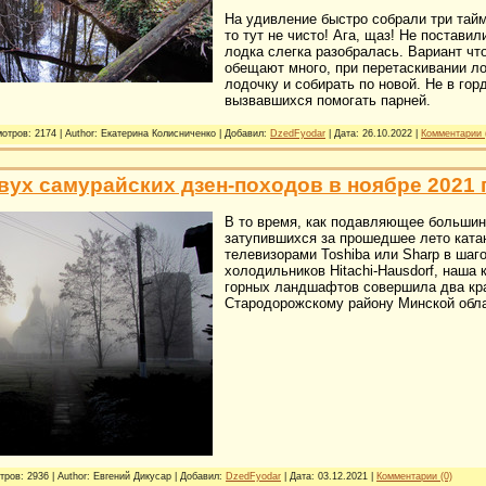
На удивление быстро собрали три тайм
то тут не чисто! Ага, щаз! Не поставил
лодка слегка разобралась. Вариант что
обещают много, при перетаскивании л
лодочку и собирать по новой. Не в гор
вызвавшихся помогать парней.
отров: 2174 | Author: Екатерина Колисниченко | Добавил:
DzedFyodar
| Дата:
26.10.2022
|
Комментарии 
вух самурайских дзен-походов в ноябре 2021 г
В то время, как подавляющее большин
затупившихся за прошедшее лето ката
телевизорами Toshiba или Sharp в шаг
холодильников Hitachi-Hausdorf, наша
горных ландшафтов совершила два кр
Стародорожскому району Минской обл
тров: 2936 | Author: Евгений Дикусар | Добавил:
DzedFyodar
| Дата:
03.12.2021
|
Комментарии (0)