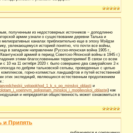
ным, полученным из недостоверных источников − доподлинно
аторской армии узнали о существовании деревни Талька и
 мелиоративных каналах приблизительно еще в эпоху Мэйдзи
нику, увлекающемуся историей понятно, что почти все войны,
нца в западном направлении (Русско-японская война
1905 г
.,
и Квантунской армией в период Советско-Японской войны в
1945 г
.)
ладения этими благословенными территориями! В связи со всем
и с 10 на 11 октября
2020 г
. было совершено два самурайских 2-х
опохода по дебрям тальковской сельвы, проведенных с целью
комплексов, горно-холмистых ландшафтов и путей естественной
ами этих экспедиций, являющихся естественным продолжением
.:
_kraevedcheskij_velopokhod_1_k_s_po_minskoj_oblasti
и
_bolotam_i_voennym_poligonam_minskoj_i_mogilevskoj_oblastej
) как
авнодушная и непредвзятая общественность может ознакомиться в
 и Припять
публикуется в сокращении