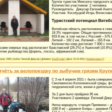
Группа туристов Минского городского а
Количество участников: 2 человека.
Руководитель: Дикусар Евгений Анат
Участник: Кособуцкий Игорь Вячеслав
Туристский потенциал Витеб
Витебская область расположена в севе
19.3% территории. Общая протяженнос
933.8 км
, в том числе с Россией –
575.
Литвой –
192.2 км
, Латвией –
165.8 км
.
Количество озер достигает 7 000 с пл
ами озерных вод располагают Браславский (29.2%) и Ушачский (10.8%) 
итию рыбоводства (форель, лосось, африканский сом).
тров: 2565 | Author: Евгений Дикусар | Добавил:
DzedFyodar
| Дата:
10.10.2021
|
Комментарии (1)
тчётъ за велопоездку по зыбучим грязям Круп
С 3 на 4 апреля 2021 г. была соверше
Смолевичско-Холопеничской гряды, фо
геодезической сети, жизни и деятельн
За 2 дня было пройдено 95 км.
Участвовало 2 краеведа: Евгений Дику
Нитка маршрута: станция Приямино – д
(180.8 м) – деревня Бояры – деревня 