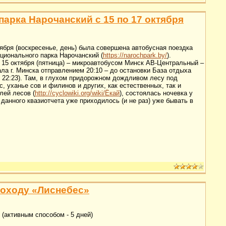
арка Нарочанский с 15 по 17 октября
ктября (воскресенье, день) была совершена автобусная поездка
ционального парка Нарочанский (
https://narochpark.by/
).
15 октября (пятница) – микроавтобусом Минск АВ-Центральный –
ала г. Минска отправлением 20:10 – до остановки База отдыха
в 22:23). Там, в глухом придорожном дождливом лесу под
, уханье сов и филинов и других, как естественных, так и
лей лесов (
http://cyclowiki.org/wiki/Ёкай
), состоялась ночевка у
данного квазиотчета уже приходилось (и не раз) уже бывать в
походу «Лиснебес»
. (активным способом - 5 дней)