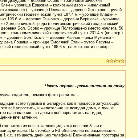
ревня Докудово – деревня Осово – тригонометрический
я Клен – урочище Ершовка – колхозный двор – нивелирный
ости знака нет) – урочище Песчанка – деревня Хотюхово – ручей
етрический геодезический пункт 187.4 м – урочище Кладки –
нкт 196.6 м – деревня Ганковка – деревня Вершовка – урочище
ко-Холопеничской гряды (полигонометрический геодезический
 – деревня Бол. Осово – урочище Полторащено (место ночлега, 50
ое – тригонометрический геодезический пункт 201.4 м (не сохр.)
 м – деревня Бол. Козлы – деревня Ранное – река Мужанка –
зд: река Лошица – урочище Смоляной Стан – хутор Лесуны –
ский геодезический пункт 188.6 м, на местности не сохр. –
Часть первая - размышления на тему
, чукча ходитель, немного фотографитель.
адиции всего туризма в Беларуси, как в процессе затухающих
 это всё упростить, и желательно не покидая дома, а лучше
гое направление - за деньги всё переложить на гидов,
ощение впечатлений.
 год никого из новых желающих, хотя попытки были в
вой аудитории. На столбах и FB объявлений не расклеивали.
од 1 к.с. это шесть дней без телефона! Безжизненные просторы за