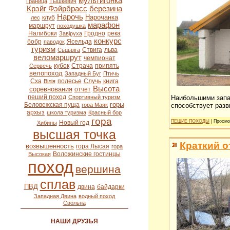
мультигонка
Граница
Тышкевич
Крэйг Фэйрбрасс
березина
Нарочь
Нарочанка
клуб
лес
марафон
маршрут
походушка
Налибоки
Гродно
река
Завіруха
конкурс
бобр
Ясельда
паводок
туризм
Ствига
льва
Сьцьвіга
веломаршрут
чемпионат
кубок
Страча
припять
Сервечь
велопоход
Западный Буг
Птичь
Сха
полесье
Случь
книга
Вілія
Высота
соревнования
отчет
пеший поход
Наибольшими запас
Спортивный туризм
горы
Беловежская пуща
способствует разв
гора Маяк
архыз
школа туризма
Красный бор
гора
ПЕШИЕ ПОХОДЫ
| Просмо
Новый год
Хибины
высшая точка
Краткий о
возвышенность
гора Лысая
гора
Воложинские гостинцы
Высокая
поход
вершина
сплав
ПВД
двина
байдарки
Западная Двина
водный поход
Свольна
НАШИ ДРУЗЬЯ