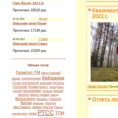
Гора Лысая, 343,2 м
Квазинауч
Прочитано 18518 раз.
2021 г.
25.10.2011
ПРОНЯ
Описание реки Проня
Прочитано 17138 раз.
06.06.2012
СТВИГА
Описание реки Ствига
Прочитано 15329 раз.
Облако тегов
Геликтит-ТМ
Августовский
байдарка
канал
спелеология
Сула
спелеоклуб
альтаир
Ислочь
Клява
Брест
ПОЕХАЛИ!
покатушка
ПЕШИЕ ПОХОДЫ
| Просмо
велопробег
ельня
рогейн
польша
болото
ровар
Мнюта
паход
Отчетъ п
Велосипед
турклуб
Вилейка
Вилия
прыток
Кемпинг
фестиваль
неман
приток
Проня
РТСС
ТПМ
гонка
спелеологи