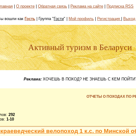
лавная
|
О проекте
|
Обратная связь
|
Реклама на сайте
|
Подписка RSS
Вы вошли как
Гость
| Группа "
Гости
" |
Мой профиль
|
Регистрация
|
Выход
Активный туризм в Беларуси
Реклама:
ХОЧЕШЬ В ПОХОД? НЕ ЗНАЕШЬ С КЕМ ПОЙТИ?
ОТЧЕТЫ О ПОХОДАХ ПО Р
лов
:
292
ов
:
1-10
 краеведческий велопоход 1 к.с. по Минской 