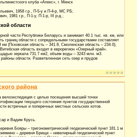
льпинистского клуба «Апекс», г. Минск
ольевич,
1958 г
.р., П-5-у и П-4-р, МС РБ;
ович,
1981 г
.р., П-1-у, П-1-р, III р-д.;
ской области
рной части Республики Беларусь и занимает 40.1 тыс. кв. км, или
ть границ области с сопредельными государствами составляет
8 км
(Псковская область – 341.8, Смоленская область – 234.0),
 Витебская область входит в еврорегион «Озерный край».
ощадью зеркала 731.7 км2, объем воды – 3243 млн. м3.
районы области. Разветвленная сеть озер и прудов
ского района
на велоэкспедиция с целью посещения высшей точки
тофиксации текущего состояния пунктов государственной
ости встречных и поперечных местных сельских котов.
сар и Вадим Крусь.
еревня Бояры – тригонометрический геодезический пункт 181.1 м
Приямино – деревня Брище – нивелирный геодезический пункт