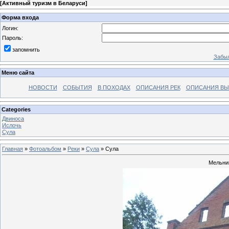
[
Активный туризм в Беларуси
]
Форма входа
Логин:
Пароль:
запомнить
Забыл
Меню сайта
НОВОСТИ
СОБЫТИЯ
В ПОХОДАХ
ОПИСАНИЯ РЕК
ОПИСАНИЯ В
Categories
Двиноса
Ислочь
Сула
Главная
»
Фотоальбом
»
Реки
»
Сула
» Сула
Мельни