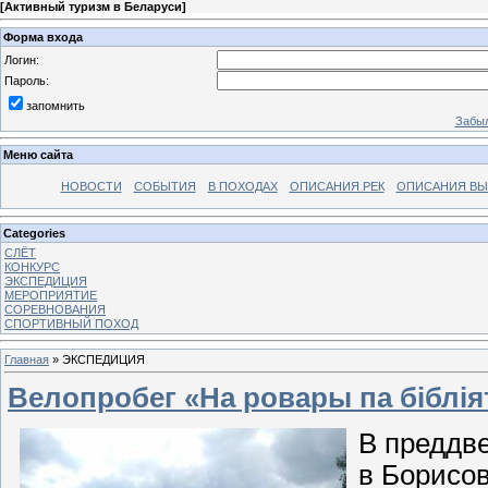
[
Активный туризм в Беларуси
]
Форма входа
Логин:
Пароль:
запомнить
Забыл
Меню сайта
НОВОСТИ
СОБЫТИЯ
В ПОХОДАХ
ОПИСАНИЯ РЕК
ОПИСАНИЯ В
Categories
СЛЁТ
КОНКУРС
ЭКСПЕДИЦИЯ
МЕРОПРИЯТИЕ
СОРЕВНОВАНИЯ
СПОРТИВНЫЙ ПОХОД
Главная
»
ЭКСПЕДИЦИЯ
Велопробег «На ровары па біблія
В преддв
в Борисов