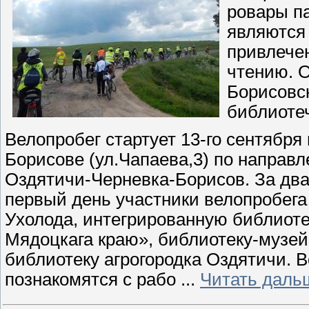
ровары па
являются
привлече
чтению. 
Борисовс
библиоте
Велопробег стартует 13-го сентября 
Борисове (ул.Чапаева,3) по направ
Оздятичи-Черневка-Борисов. За два
первый день участники велопробега
Ухолода, интегрированную библиоте
Мядоцкага краю», библиотеку-музей
библиотеку агрогородка Оздятичи. В
познакомятся с рабо
...
Читать даль