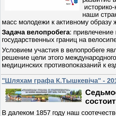
историко-
наши стра
масс молодежи к активному образу 
Задача велопробега
: привлечение
государственных границ на велосип
Условием участия в велопробеге яв
решение цели этого международного 
медицинских противопоказаний к ез
"Шляхам графа К.Тышкевiча" - 20
Седьмое
состоит
В далеком 1857 году наш соотечест