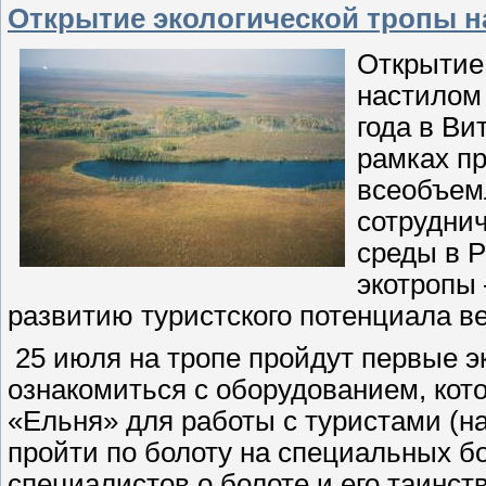
Открытие экологической тропы 
Открытие
настилом 
года в Ви
рамках п
всеобъем
сотрудни
среды в 
экотропы 
развитию туристского потенциала ве
25 июля на тропе пройдут первые эк
ознакомиться с оборудованием, кот
«Ельня» для работы с туристами (н
пройти по болоту на специальных б
специалистов о болоте и его таинс