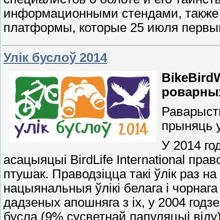
информационными стендами, также 
платформы, которые 25 июля первы
Улік буслоў 2014
BikeBird
роварны
Раварыст
прыняць у
У 2014 го
асацыяцыі BirdLife International пр
птушак. Праводзіцца такі ўлік раз на
нацыянальныя ўлікі белага і чорнага 
дадзеных апошняга з іх, у 2004 годзе
бусла (9% сусветнай папуляцыі віду)