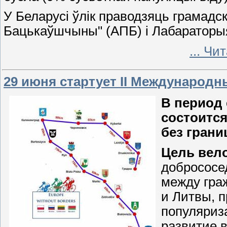
У Беларусі ўлік праводзяць грамадс
Бацькаўшчыны" (АПБ) і Лабараторыя
...
Чит
29 июня стартует II Международн
В период 
состоитс
без грани
Цель вел
добрососе
между гра
и Литвы, п
популяриз
развитие в