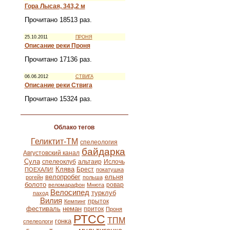
Гора Лысая, 343,2 м
Прочитано 18513 раз.
25.10.2011
ПРОНЯ
Описание реки Проня
Прочитано 17136 раз.
06.06.2012
СТВИГА
Описание реки Ствига
Прочитано 15324 раз.
Облако тегов
Геликтит-ТМ
спелеология
байдарка
Августовский канал
Сула
спелеоклуб
альтаир
Ислочь
Клява
Брест
ПОЕХАЛИ!
покатушка
велопробег
ельня
рогейн
польша
болото
ровар
веломарафон
Мнюта
Велосипед
турклуб
паход
Вилия
прыток
Кемпинг
фестиваль
неман
приток
Проня
РТСС
ТПМ
гонка
спелеологи