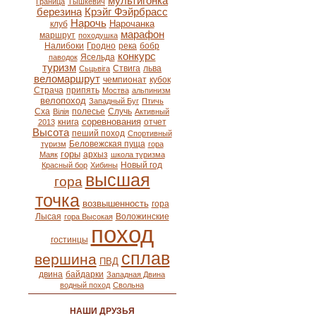
мультигонка
Граница
Тышкевич
березина
Крэйг Фэйрбрасс
Нарочь
Нарочанка
клуб
марафон
маршрут
походушка
Налибоки
Гродно
река
бобр
конкурс
Ясельда
паводок
туризм
Ствига
льва
Сьцьвіга
веломаршрут
чемпионат
кубок
Страча
припять
Моства
альпинизм
велопоход
Западный Буг
Птичь
Сха
полесье
Случь
Вілія
Активный
соревнования
книга
отчет
2013
Высота
пеший поход
Спортивный
Беловежская пуща
туризм
гора
горы
архыз
Маяк
школа туризма
Новый год
Красный бор
Хибины
высшая
гора
точка
возвышенность
гора
Лысая
Воложинские
гора Высокая
поход
гостинцы
сплав
вершина
ПВД
двина
байдарки
Западная Двина
водный поход
Свольна
НАШИ ДРУЗЬЯ