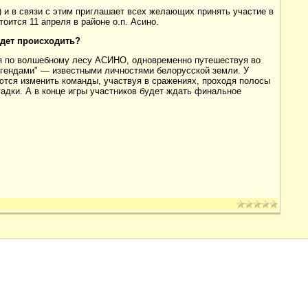
) и в связи с этим приглашает всех желающих принять участие в
оится 11 апреля в районе о.п. Асино.
удет происходить?
ся по волшебному лесу АСИНО, одновременно путешествуя во
егендами" — известными личностями белорусской земли. У
аются изменить команды, участвуя в сражениях, проходя полосы
гадки. А в конце игры участников будет ждать финальное