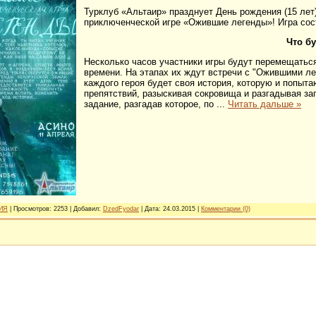
Турклуб «Альтаир» празднует День рождения (15 лет
приключенческой игре «Ожившие легенды»! Игра сост
Что б
Несколько часов участники игры будут перемещать
времени. На этапах их ждут встречи с "Ожившими л
каждого героя будет своя история, которую и попыт
препятствий, разыскивая сокровища и разгадывая за
задание, разгадав которое, по
...
Читать дальше »
ИЯ
| Просмотров: 2253 | Добавил:
DzedFyodar
| Дата:
24.03.2015
|
Комментарии (0)