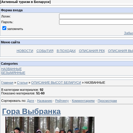
[
Активный туризм в Беларуси
]
Форма входа
Логин:
Пароль:
запомнить
Забыл
Меню сайта
НОВОСТИ
СОБЫТИЯ
В ПОХОДАХ
ОПИСАНИЯ РЕК
ОПИСАНИЯ В
Categories
НАЗВАННЫЕ
БЕЗЫМЯННЫЕ
Главная
»
Статьи
»
ОПИСАНИЕ ВЫСОТ БЕЛАРУСИ
» НАЗВАННЫЕ
В категории материалов
:
92
Показано материалов
:
51-60
Сортировать по
:
Дате
·
Названию
·
Рейтингу
·
Комментариям
·
Просмотрам
Гора Выбранка