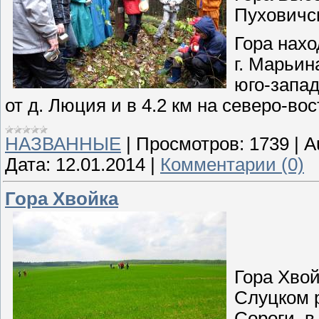
Пуховичс
Гора нахо
г. Марьин
юго-запад
от д. Люция и в 4.2 км на северо-вос
НАЗВАННЫЕ
|
Просмотров:
1739
|
A
Дата:
12.01.2014
|
Комментарии (0)
Гора Хвойка
Гора Хвой
Слуцком р
Сороги, в 