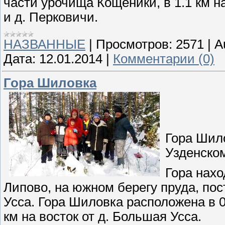
части урочища Кощеники, в 1.1 км н
и д. Перковичи.
НАЗВАННЫЕ
|
Просмотров:
2571
|
A
Дата:
12.01.2014
|
Комментарии (0)
Гора Шиловка
Гора Шил
Узденском
Гора нахо
Липово, на южном берегу пруда, пос
Усса. Гора Шиловка расположена в 0.
км на восток от д. Большая Усса.