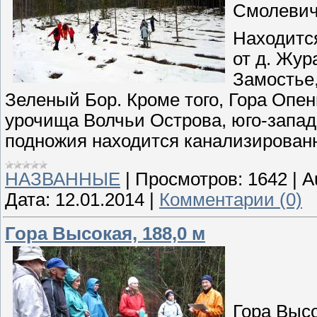
Смолевичс
Находится
от д. Жур
Замостье,
Зеленый Бор. Кроме того, Гора Опе
урочища Волчьи Острова, юго-западн
подножия находится канализированн
НАЗВАННЫЕ
|
Просмотров:
1642
|
A
Дата:
12.01.2014
|
Комментарии (0)
Гора Высокая, 188,0 м
Гора Выс