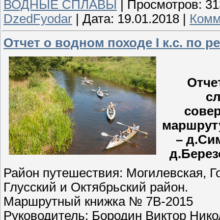
ВОДНЫЕ СПЛАВЫ
|
Просмотров:
31
DzedFyodar
|
Дата:
19.01.2018
|
Комм
Отчет о водном походе І к.с. по р
Отче
сл
совер
маршруту
– д.Си
д.Берез
Район путешествия: Могилевская, Г
Глусский и Октябрьский район.
Маршрутный книжка № 7В-2015
Руководитель: Бородин Виктор Ник