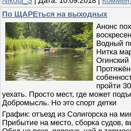
Nikola_S
|
Дата:
10.09.2018
|
Коммент
По ЩАРЕться на выходных
Анонс пох
воскресен
Водный по
Нитка мар
Огинский 
Протяжённ
собеннос
пройти 30
уехать. Просто мест, где может подъе
Добромысль. Но это спорт детки
График: отъезд из Солигорска на мик
Прибытие на место, сборка судов, в