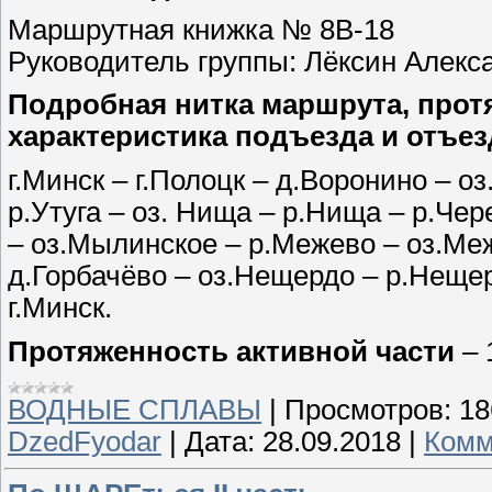
Маршрутная книжка № 8В-18
Руководитель группы: Лёксин Алекс
Подробная нитка маршрута, прот
характеристика подъезда и отъез
г.Минск – г.Полоцк – д.Воронино – о
р.Утуга – оз. Нища – р.Нища – р.Чер
– оз.Мылинское – р.Межево – оз.Ме
д.Горбачёво – оз.Нещердо – р.Нещер
г.Минск.
Протяженность активной части
– 
ВОДНЫЕ СПЛАВЫ
|
Просмотров:
18
DzedFyodar
|
Дата:
28.09.2018
|
Комм