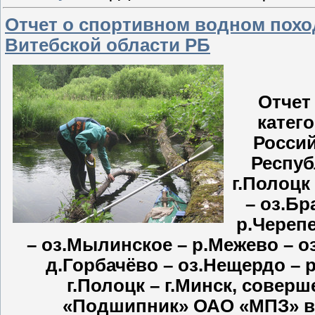
Отчет о спортивном водном поход
Витебской области РБ
Отчет
катег
Россий
Респуб
г.Полоцк
– оз.Бр
р.Черепе
– оз.Мылинское – р.Межево – о
д.Горбачёво – оз.Нещердо – 
г.Полоцк – г.Минск, совер
«Подшипник» ОАО «МПЗ» в п