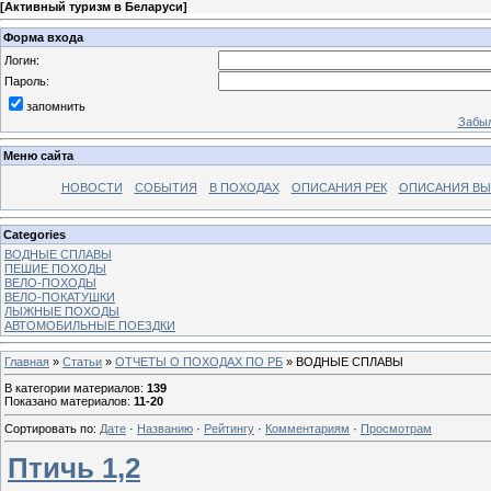
[
Активный туризм в Беларуси
]
Форма входа
Логин:
Пароль:
запомнить
Забыл
Меню сайта
НОВОСТИ
СОБЫТИЯ
В ПОХОДАХ
ОПИСАНИЯ РЕК
ОПИСАНИЯ В
Categories
ВОДНЫЕ СПЛАВЫ
ПЕШИЕ ПОХОДЫ
ВЕЛО-ПОХОДЫ
ВЕЛО-ПОКАТУШКИ
ЛЫЖНЫЕ ПОХОДЫ
АВТОМОБИЛЬНЫЕ ПОЕЗДКИ
Главная
»
Статьи
»
ОТЧЕТЫ О ПОХОДАХ ПО РБ
» ВОДНЫЕ СПЛАВЫ
В категории материалов
:
139
Показано материалов
:
11-20
Сортировать по
:
Дате
·
Названию
·
Рейтингу
·
Комментариям
·
Просмотрам
Птичь 1,2