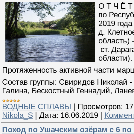
О Т Ч Ё Т
по Респуб
2019 года
д. Клетно
область) 
ст. Дара
области)
Протяженность активной части марш
Состав группы: Свиридов Николай -
Галина, Бескостный Геннадий, Лане
ВОДНЫЕ СПЛАВЫ
|
Просмотров:
17
Nikola_S
|
Дата:
16.06.2019
|
Коммент
Поход по Ушачским озёрам с 6 по 