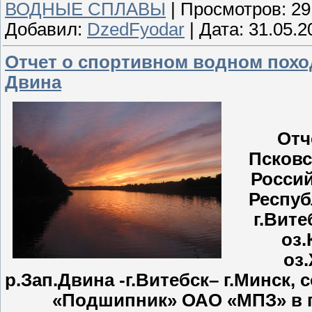
ВОДНЫЕ СПЛАВЫ
|
Просмотров:
29
Добавил:
DzedFyodar
|
Дата:
31.05.2
Отчет о спортивном водном поход
Двина
Отч
Псковс
Россий
Респуб
г.Вите
оз.
оз
р.Зап.Двина -г.Витебск– г.Минск
«Подшипник» ОАО «МПЗ» в пе