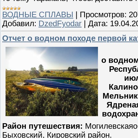
ВОДНЫЕ СПЛАВЫ
|
Просмотров:
20
Добавил:
DzedFyodar
|
Дата:
19.04.2
Отчет о водном походе первой ка
о водном
Респуб
июл
Калинов
Мельник 
Ядреная
водохран
Район путешествия:
Могилевскаяоб
Быховский, Кировский район.