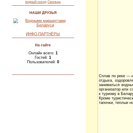
водный поход
Свольна
НАШИ ДРУЗЬЯ
ИНФО-ПАРТНЁРЫ
На сайте
Онлайн всего:
1
Гостей:
1
Пользователей:
0
Сплав по реке — и
отдыха, оздоровл
заниматься водны
организатор или с
к туризму в Белар
Кроме туристическ
тапочки, теплые но