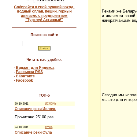
Собирайся в свой лучший поход:
Реками же Беларус
водный сплав, пеший, горный
или вело с предприятием
и является зоной
"Турклуб Активный"
наикратчайшим во
Поиск на сайте
Читать нас удобно:
-
Виджет для Яндекса
-
Рассылка RSS
-
ВКонтакте
-
Facebook
Сегодня мы исполь
ТОП-5
мы это для интере
20.10.2011
ИСЛОЧЬ
Описание реки Ислочь
Прочитано 25100 раз.
24.10.2011
СУЛА
Описание реки Сула