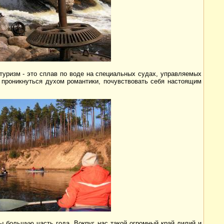
туризм - это сплав по воде на специальных судах, управляемых
т проникнуться духом романтики, почувствовать себя настоящим
ы большую часть года. Вокруг нас такой огромный край лилий и