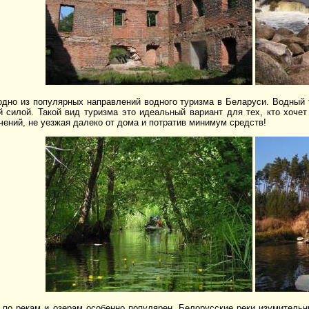
одно из популярных направлений водного туризма в Беларуси. Водный 
й силой. Такой вид туризма это идеальный вариант для тех, кто хоче
ений, не уезжая далеко от дома и потратив минимум средств!
 по рекам и озерам особенно популярен. Белорусские реки изумительн