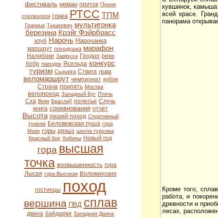
фестиваль
неман
приток
Проня
кувшинок, камыша 
РТСС
всей красе. Гран
ТПМ
гонка
спелеологи
панорама открывае
мультигонка
Граница
Тышкевич
березина
Крэйг Фэйрбрасс
Нарочь
Нарочанка
клуб
марафон
маршрут
походушка
Налибоки
Гродно
река
Завіруха
конкурс
бобр
Ясельда
паводок
туризм
Ствига
льва
Сьцьвіга
веломаршрут
чемпионат
кубок
Страча
припять
Моства
велопоход
Западный Буг
Птичь
Сха
полесье
Случь
Вілія
Браслаў
соревнования
книга
отчет
Высота
пеший поход
Спортивный
Беловежская пуща
туризм
гора
горы
архыз
Маяк
школа туризма
Новый год
Красный бор
Хибины
высшая
гора
точка
возвышенность
гора
Лысая
Воложинские
гора Высокая
поход
Кроме того, спла
гостинцы
работа, и покорен
сплав
вершина
древности и приоб
ПВД
лесах, расположен
двина
байдарки
Западная Двина