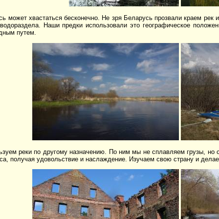
ь может хвастаться бесконечно. Не зря Беларусь прозвали краем рек и
 водораздела. Наши предки использовали это географическое положен
дным путем.
зуем реки по другому назначению. По ним мы не сплавляем грузы, но 
са, получая удовольствие и наслаждение. Изучаем свою страну и делае