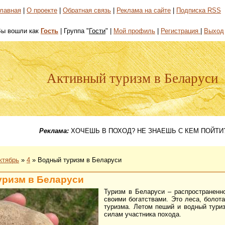
лавная
|
О проекте
|
Обратная связь
|
Реклама на сайте
|
Подписка RSS
Вы вошли как
Гость
| Группа "
Гости
" |
Мой профиль
|
Регистрация
|
Выход
Активный туризм в Беларуси
Реклама:
ХОЧЕШЬ В ПОХОД? НЕ ЗНАЕШЬ С КЕМ ПОЙТИ?
ктябрь
»
4
» Водный туризм в Беларуси
уризм в Беларуси
Туризм в Беларуси – распространенн
своими богатствами. Это леса, болот
туризма. Летом пеший и водный туриз
силам участника похода.