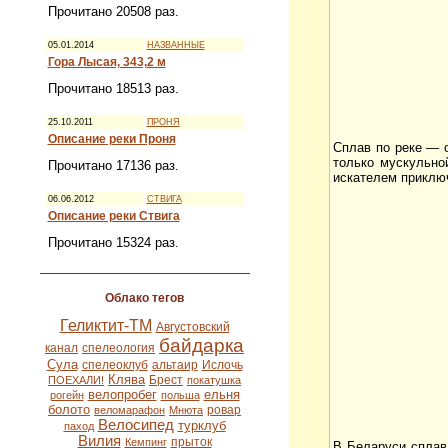
Прочитано 20508 раз.
05.01.2014
НАЗВАННЫЕ
Гора Лысая, 343,2 м
Прочитано 18513 раз.
25.10.2011
ПРОНЯ
Описание реки Проня
Сплав по реке — 
только мускульно
Прочитано 17136 раз.
искателем приключ
06.06.2012
СТВИГА
Описание реки Ствига
Прочитано 15324 раз.
Облако тегов
Геликтит-ТМ
Августовский
байдарка
канал
спелеология
Сула
спелеоклуб
альтаир
Ислочь
Клява
Брест
ПОЕХАЛИ!
покатушка
велопробег
ельня
рогейн
польша
болото
ровар
веломарафон
Мнюта
Велосипед
турклуб
паход
Вилия
прыток
Кемпинг
В Беларуси сплав