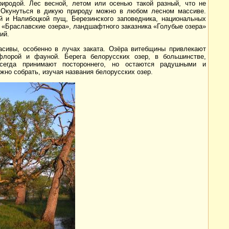
иродой. Лес весной, летом или осенью такой разный, что не
. Окунуться в дикую природу можно в любом лесном массиве.
 и Налибоцкой пущ, Березинского заповедника, национальных
и «Браславские озера», ландшафтного заказника «Голубые озера»
ий.
асивы, особенно в лучах заката. Озёра витебщины привлекают
 флорой и фауной. Берега белорусских озер, в большинстве,
сегда принимают постороннего, но остаются радушными и
но собрать, изучая названия белорусских озер.