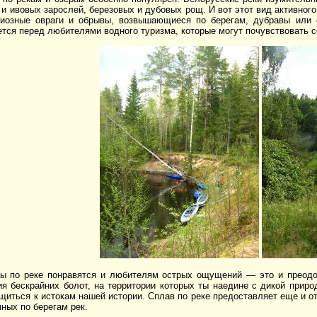
и ивовых зарослей, березовых и дубовых рощ. И вот этот вид активног
диозные овраги и обрывы, возвышающиеся по берегам, дубравы или 
тся перед любителями водного туризма, которые могут почувствовать 
вы по реке понравятся и любителям острых ощущений — это и преодо
ия бескрайних болот, на территории которых ты наедине с дикой прир
щиться к истокам нашей истории. Сплав по реке предоставляет еще и от
ных по берегам рек.