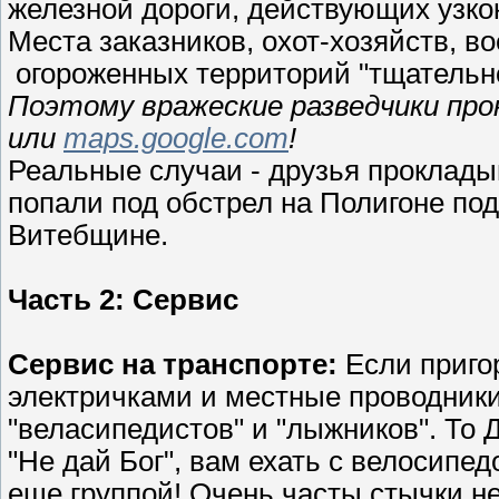
железной дороги, действующих узкок
Места заказников, охот-хозяйств, в
огороженных территорий "тщательн
Поэтому вражеские разведчики п
или
maps.google.com
!
Реальные случаи - друзья проклад
попали под обстрел на Полигоне под
Витебщине.
Часть 2: Сервис
Сервис на транспорте:
Если приго
электричками и местные проводники
"веласипедистов" и "лыжников". То
"Не дай Бог", вам ехать с велосипед
еще группой! Очень часты стычки н