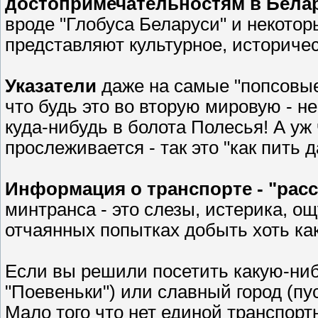
достопримечательностям в Бела
вроде "Глобуса Беларуси" и некотор
представляют культурное, историче
Указатели
даже на самые "попсовые
что будь это во вторую мировую - 
куда-нибудь в болота Полесья! А уж
прослеживается - так это "как пить д
Информация о транспорте - "рас
минтранса - это слезы, истерика, о
отчаянных попытках добыть хоть к
Если вы решили посетить какую-ниб
"Поевеньки") или славный город (пу
Мало того что нет единой транспорт