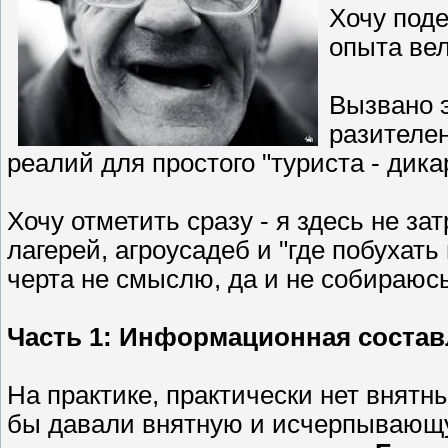
Хочу под
опыта вел
Вызвано э
разителе
реалий для простого "туриста - дик
Хочу отметить сразу - я здесь не з
лагерей, агроусадеб и "где побухать
черта не смыслю, да и не собираюсь
Часть 1: Информационная соста
На практике, практически нет внятн
бы давали внятную и исчерпываю