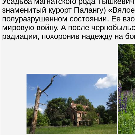
Усадьба магнатского рода Тышкевиче
знаменитый курорт Палангу) «Вялое
полуразрушенном состоянии. Ее взо
мировую войну. А после чернобыльс
радиации, похоронив надежду на бог