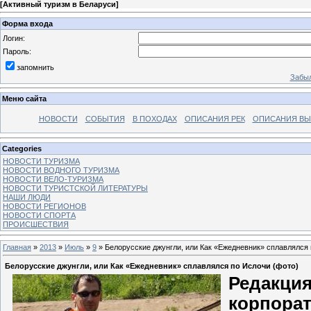
[
Активный туризм в Беларуси
]
Форма входа
Логин:
Пароль:
запомнить
Забыл
Меню сайта
НОВОСТИ
СОБЫТИЯ
В ПОХОДАХ
ОПИСАНИЯ РЕК
ОПИСАНИЯ В
Categories
НОВОСТИ ТУРИЗМА
НОВОСТИ ВОДНОГО ТУРИЗМА
НОВОСТИ ВЕЛО-ТУРИЗМА
НОВОСТИ ТУРИСТСКОЙ ЛИТЕРАТУРЫ
НАШИ ЛЮДИ
НОВОСТИ РЕГИОНОВ
НОВОСТИ СПОРТА
ПРОИСШЕСТВИЯ
Главная
»
2013
»
Июль
»
9
» Белорусские джунгли, или Как «Ежедневник» сплавлялся 
Белорусские джунгли, или Как «Ежедневник» сплавлялся по Ислочи (фото)
Редакци
корпорат