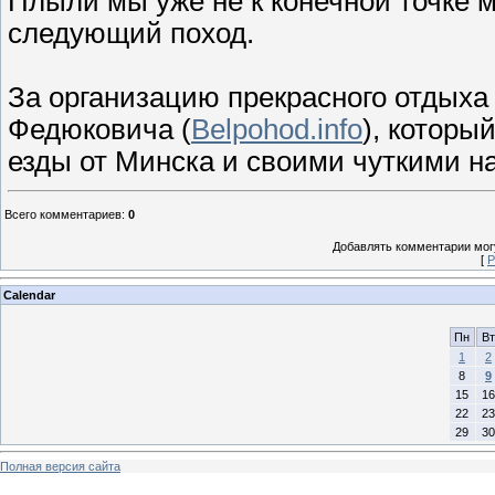
Плыли мы уже не к конечной точке 
следующий поход.
За организацию прекрасного отдыха
Федюковича (
Belpohod.info
), которы
езды от Минска и своими чуткими на
Всего комментариев
:
0
Добавлять комментарии могу
[
Р
Calendar
Пн
Вт
1
2
8
9
15
16
22
23
29
30
Полная версия сайта