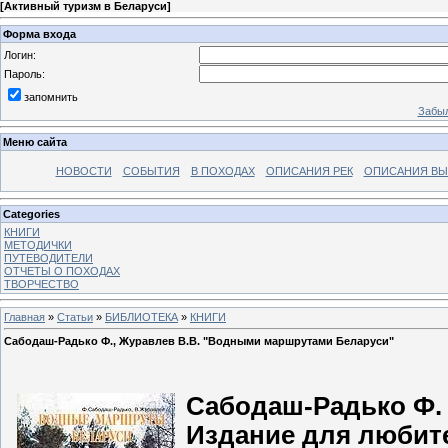
[
Активный туризм в Беларуси
]
Форма входа
Логин:
Пароль:
запомнить
Забыл
Меню сайта
НОВОСТИ
СОБЫТИЯ
В ПОХОДАХ
ОПИСАНИЯ РЕК
ОПИСАНИЯ В
Categories
КНИГИ
МЕТОДИЧКИ
ПУТЕВОДИТЕЛИ
ОТЧЕТЫ О ПОХОДАХ
ТВОРЧЕСТВО
Главная
»
Статьи
»
БИБЛИОТЕКА
»
КНИГИ
Сабодаш-Радько Ф., Журавлев В.В. "Водными маршрутами Беларуси"
Сабодаш-Радько Ф.
Издание для любите