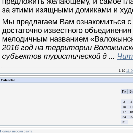
предложить желающему, и самое гла
за этими изящными домиками и ху
Мы предлагаем Вам ознакомиться с
достаточно известного объединения
мелодичным названием «Валожынск
2016 год на территории Воложинск
субъектов туристической д
...
Чит
1-10
11-2
Calendar
Пн
Вт
3
4
10
11
17
18
24
25
31
Полная версия сайта