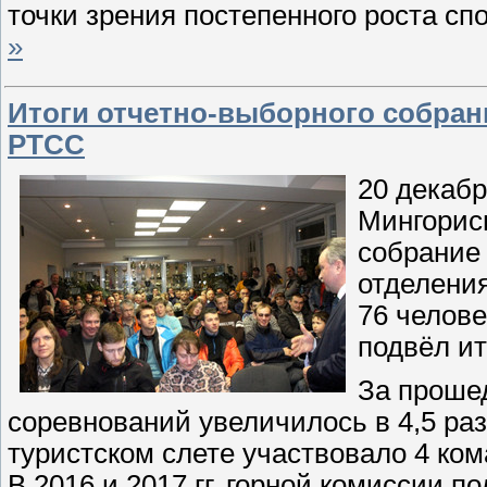
точки зрения постепенного роста сп
»
Итоги отчетно-выборного собран
РТСС
20 декабр
Мингорис
собрание 
отделени
76 челов
подвёл ит
За прошед
соревнований увеличилось в 4,5 раза
туристском слете участвовало 4 кома
В 2016 и 2017 гг. горной комиссии п