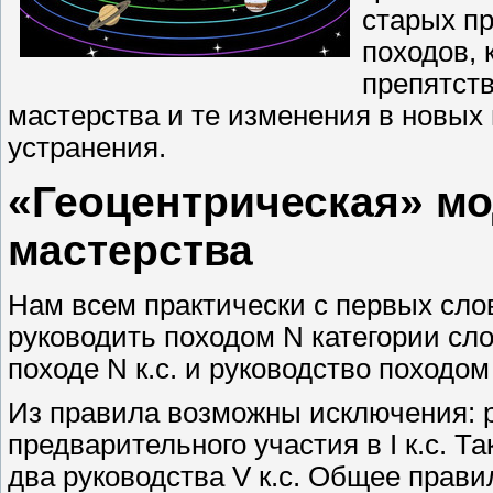
старых п
походов, 
препятст
мастерства и те изменения в новых
устранения.
«Геоцентрическая» мо
мастерства
Нам всем практически с первых сл
руководить походом N категории сло
походе N к.с. и руководство походом 
Из правила возможны исключения: ру
предварительного участия в I к.с. Та
два руководства V к.с. Общее прав