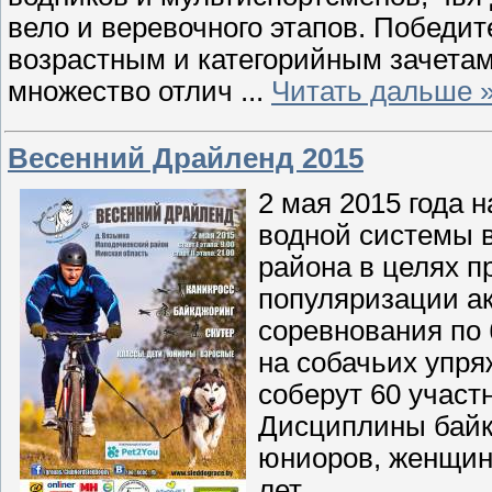
вело и веревочного этапов. Победит
возрастным и категорийным зачетам,
множество отлич
...
Читать дальше 
Весенний Драйленд 2015
2 мая 2015 года 
водной системы 
района в целях п
популяризации ак
соревнования по 
на собачьих упр
соберут 60 участ
Дисциплины байкд
юниоров, женщин,
лет.