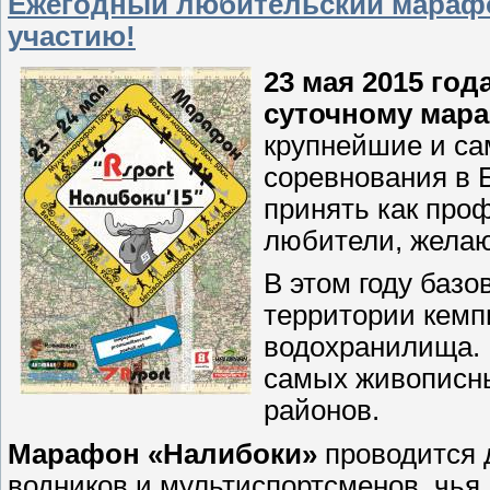
Ежегодный любительский марафон
участию!
23 мая 2015 год
суточному мара
крупнейшие и са
соревнования в 
принять как про
любители, желаю
В этом году базо
территории кемп
водохранилища. 
самых живописны
районов.
Марафон «Налибоки»
проводится 
водников и мультиспортсменов, чья 