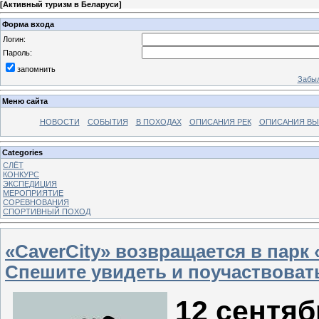
[
Активный туризм в Беларуси
]
Форма входа
Логин:
Пароль:
запомнить
Забыл
Меню сайта
НОВОСТИ
СОБЫТИЯ
В ПОХОДАХ
ОПИСАНИЯ РЕК
ОПИСАНИЯ В
Categories
СЛЁТ
КОНКУРС
ЭКСПЕДИЦИЯ
МЕРОПРИЯТИЕ
СОРЕВНОВАНИЯ
СПОРТИВНЫЙ ПОХОД
«CaverCity» возвращается в парк 
Спешите увидеть и поучаствовать
12 сентяб