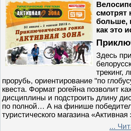
Велосипе
смотрят 
больше, 
как это 
Приключ
Здесь пр
белорусск
трекинг, 
прорубь, ориентирование "по глобус
квеста. Формат рогейна позволит к
дисциплины и подстроить длину дис
по полной… А на финише победител
туристического магазина «Активная 
...
Чит